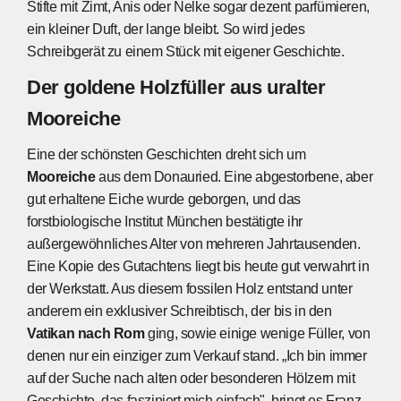
Stifte mit Zimt, Anis oder Nelke sogar dezent parfümieren,
ein kleiner Duft, der lange bleibt. So wird jedes
Schreibgerät zu einem Stück mit eigener Geschichte.
Der goldene Holzfüller aus uralter
Mooreiche
Eine der schönsten Geschichten dreht sich um
Mooreiche
aus dem Donauried. Eine abgestorbene, aber
gut erhaltene Eiche wurde geborgen, und das
forstbiologische Institut München bestätigte ihr
außergewöhnliches Alter von mehreren Jahrtausenden.
Eine Kopie des Gutachtens liegt bis heute gut verwahrt in
der Werkstatt. Aus diesem fossilen Holz entstand unter
anderem ein exklusiver Schreibtisch, der bis in den
Vatikan nach Rom
ging, sowie einige wenige Füller, von
denen nur ein einziger zum Verkauf stand. „Ich bin immer
auf der Suche nach alten oder besonderen Hölzern mit
Geschichte, das fasziniert mich einfach", bringt es Franz