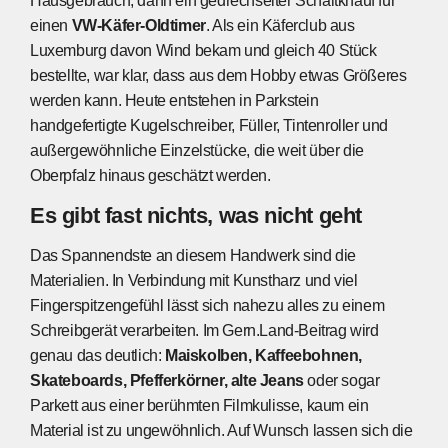
Hausgebrauch, dann ein gedrechselter Schaltknauf für
einen
VW-Käfer-Oldtimer
. Als ein Käferclub aus
Luxemburg davon Wind bekam und gleich 40 Stück
bestellte, war klar, dass aus dem Hobby etwas Größeres
werden kann. Heute entstehen in Parkstein
handgefertigte Kugelschreiber, Füller, Tintenroller und
außergewöhnliche Einzelstücke, die weit über die
Oberpfalz hinaus geschätzt werden.
Es gibt fast nichts, was nicht geht
Das Spannendste an diesem Handwerk sind die
Materialien. In Verbindung mit Kunstharz und viel
Fingerspitzengefühl lässt sich nahezu alles zu einem
Schreibgerät verarbeiten. Im Gern.Land-Beitrag wird
genau das deutlich:
Maiskolben, Kaffeebohnen,
Skateboards, Pfefferkörner, alte Jeans
oder sogar
Parkett aus einer berühmten Filmkulisse, kaum ein
Material ist zu ungewöhnlich. Auf Wunsch lassen sich die