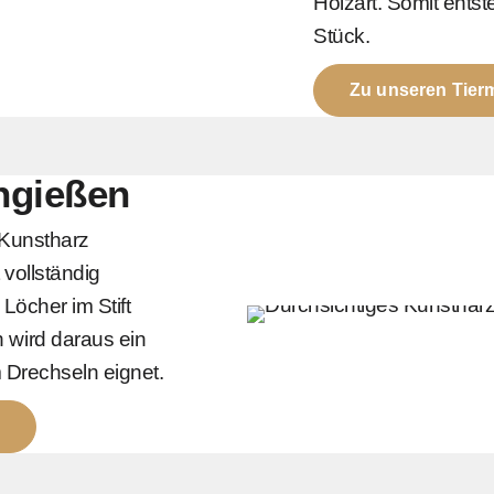
Holzart. Somit entste
Stück.
Zu unseren Tierm
ngießen
 Kunstharz
vollständig
Löcher im Stift
 wird daraus ein
m Drechseln eignet.