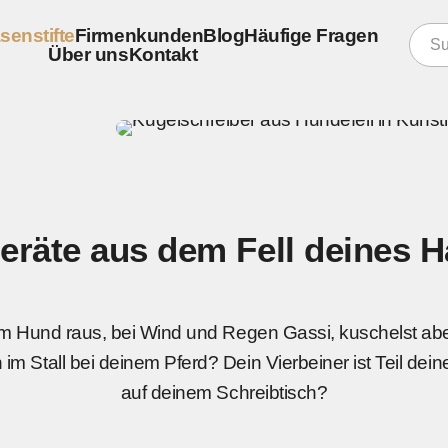
rbeiners
senstifte
Firmenkunden
Blog
Häufige Fragen
Über uns
Kontakt
konfigurieren
er
re Schreibgeräte
eräte aus dem Fell deines H
er
m Hund raus, bei Wind und Regen Gassi, kuschelst ab
im Stall bei deinem Pferd? Dein Vierbeiner ist Teil dei
auf deinem Schreibtisch?