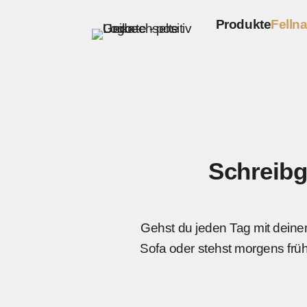
Fell deines Vie
Hund · Katze · Pferd
Produkte
Fellna
Schreibgeräte 
Kugelschreib
Füller
Tintenroller
Bleistifte
Sofort lieferba
Schreibg
Kugelschreib
Füller
Tintenroller
Bleistifte
Gehst du jeden Tag mit deine
Sofa oder stehst morgens früh 