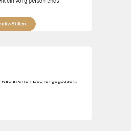
ht ein völlig persönliches
otiv-Stiften