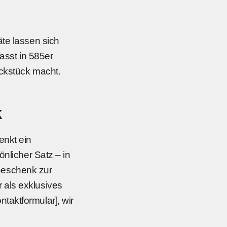
äte lassen sich
fasst in 585er
uckstück macht.
k
enkt ein
önlicher Satz – in
s Geschenk zur
 als exklusives
taktformular], wir