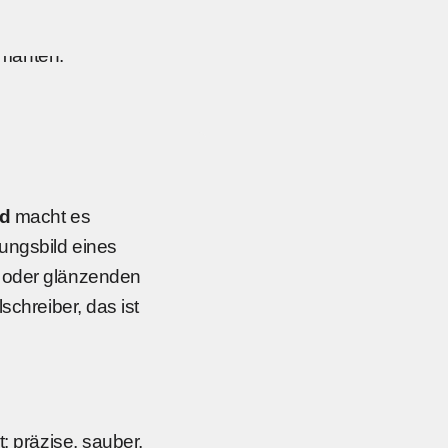
ld
macht es
nungsbild eines
z oder glänzenden
schreiber, das ist
: präzise, sauber,