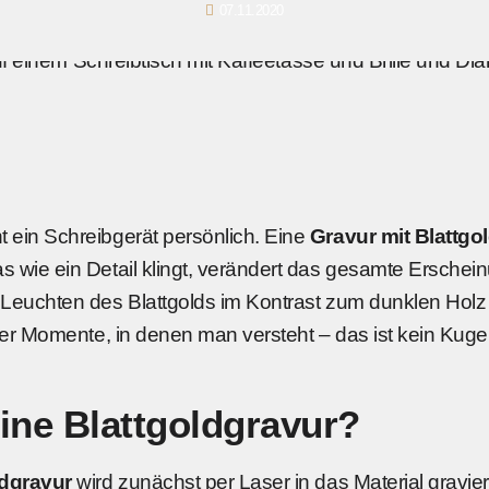
07.11.2020
 ein Schreibgerät persönlich. Eine
Gravur mit Blattgo
s wie ein Detail klingt, verändert das gesamte Erschei
 Leuchten des Blattgolds im Kontrast zum dunklen Hol
ener Momente, in denen man versteht – das ist kein Kugel
eine Blattgoldgravur?
ldgravur
wird zunächst per Laser in das Material graviert