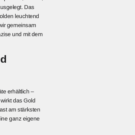
ausgelegt. Das
 golden leuchtend
n wir gemeinsam
äzise und mit dem
ld
te erhältlich –
 wirkt das Gold
ast am stärksten
seine ganz eigene