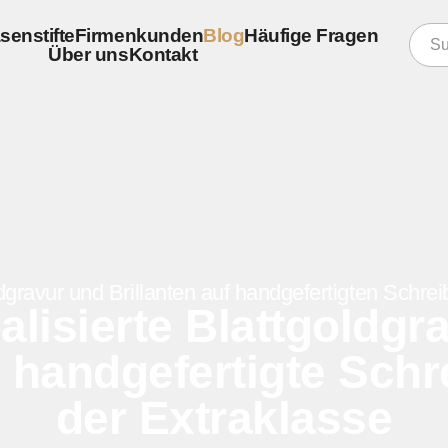
senstifte
Firmenkunden
Blog
Häufige Fragen
Über uns
Kontakt
konfigurieren
er
re Schreibgeräte
er
dgravur und Brillanten auf handgefertigten Schre
lisierte Blattgoldgr
– handgefertigte Sch
der Extraklasse