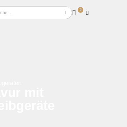
0
ibgeräten
avur mit
reibgeräte