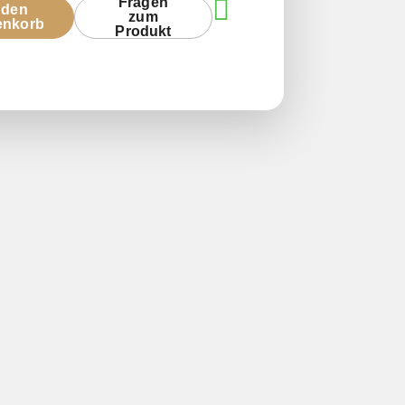
Fragen
 den
zum
enkorb
Produkt