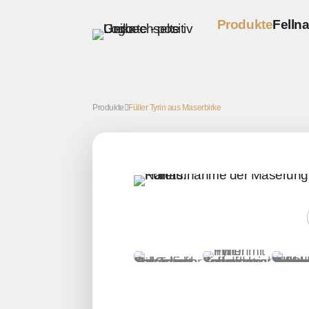
Produkte
Fellna
Schreibgeräte 
Kugelschreib
Produkte
Füller Tyrin aus Maserbirke
Füller
Tintenroller
Bleistifte
Sofort lieferba
Kugelschreib
Füller
Tintenroller
Bleistifte