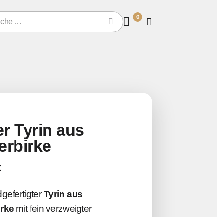
0
er Tyrin aus
erbirke
€
gefertigter
Tyrin aus
rke
mit fein verzweigter