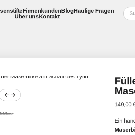
senstifte
Firmenkunden
Blog
Häufige Fragen
Über uns
Kontakt
konfigurieren
er
re Schreibgeräte
er
Füll
Mas
149,00 
Ein hand
Maserbi