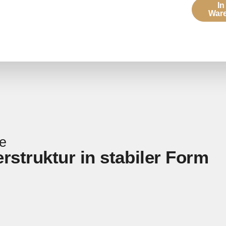
In
War
ke
struktur in stabiler Form