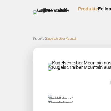
Produkte
Fellna
Schreibgeräte 
Kugelschreib
Produkte
Kugelschreiber Mountain
Füller
Tintenroller
Bleistifte
Sofort lieferba
Kugelschreib
Füller
Tintenroller
Bleistifte