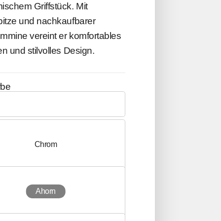
schem Griffstück. Mit
pitze und nachkaufbarer
mmine vereint er komfortables
n und stilvolles Design.
rbe
Chrom
ivmaterial
Gold
Ahorn