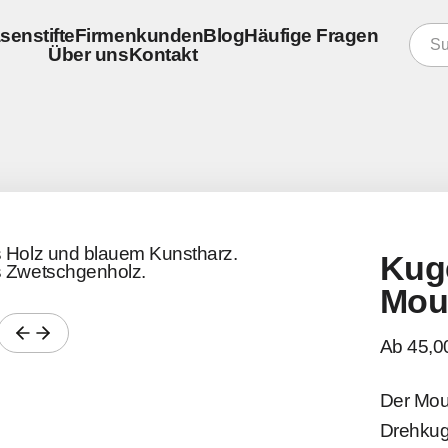
senstifte
Firmenkunden
Blog
Häufige Fragen
Über uns
Kontakt
konfigurieren
er
re Schreibgeräte
er
Kug
Mou
Ab 45,0
Der Moun
Drehkug