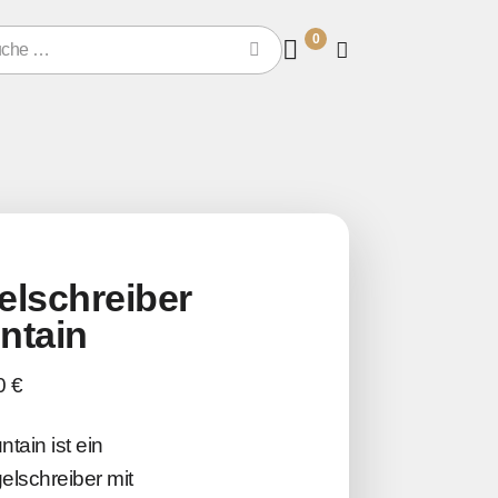
0
elschreiber
ntain
0 €
tain ist ein
elschreiber mit