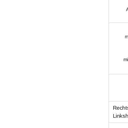
Gravur
A
Gravurte
Kaffeebo
m
Schriftar
mi
Katzenhaa
Schreib
mit Gravur und B
mit Gravur und Bla
Recht
Menge
Links
Hundehaa