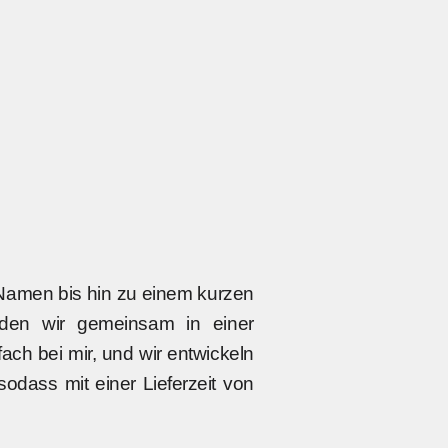
Zebrano (+5,00€)
Zwetschge
 (z.B. Bunt oder gemustert) (+15,00€)
 Namen bis hin zu einem kurzen
nden wir gemeinsam in einer
ch bei mir, und wir entwickeln
odass mit einer Lieferzeit von