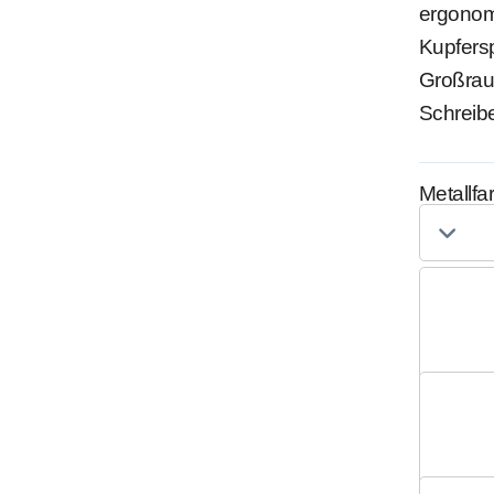
ergonomi
Kupfers
Großrau
Schreibe
Metallfa
Holzart
Alternat