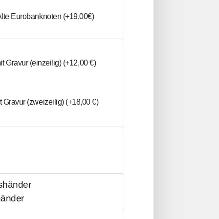
Gunmetal
Amaranth (+5,00€)
lte Eurobanknoten (+19,00€)
Bambus (+5,00€)
xt
hnen in weißem Kunstharz (+19,00€)
it Gravur (einzeilig) (+12,00 €)
Baumhasel
t
Katzenhaare (+39,00€)
t Gravur (zweizeilig) (+18,00 €)
Bergahorn
re in Kombination mit Holz (+39,00€)
hand
lattgoldauslegung (max. 8 Zeichen) (+39,00 €)
Birne
Hundehaare (+39,00€)
ttgoldauslegung (mehr als 8 Zeichen) (+59,00 €)
shänder
händer
Eibe
re in Kombination mit Holz (+39,00€)