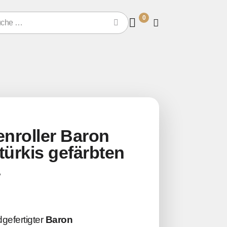
0
enroller Baron
türkis gefärbten
z
gefertigter
Baron