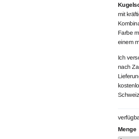
Kugelsc
mit kräf
Kombina
Farbe m
einem mo
Ich vers
nach Za
Lieferun
kostenlo
Schweiz
verfügba
Menge