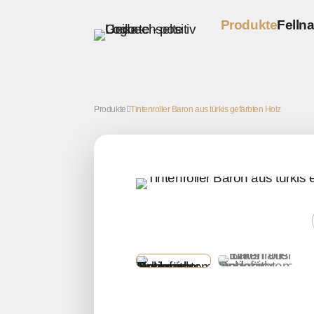
Produkte
Fellna
Schreibgeräte 
Kugelschreib
Produkte
Tintenroller Baron aus türkis gefärbten Holz
Füller
Tintenroller
Bleistifte
Sofort lieferba
Kugelschreib
Füller
Tintenroller
Bleistifte