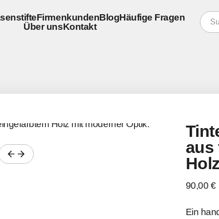
senstifte
Firmenkunden
Blog
Häufige Fragen
Über uns
Kontakt
konfigurieren
er
re Schreibgeräte
er
Tint
aus 
Hol
90,00 €
Ein hand