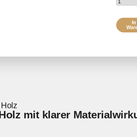
In
War
 Holz
Holz mit klarer Materialwir