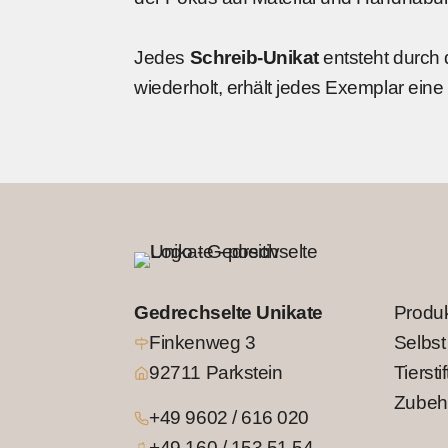
Jedes
Schreib-Unikat
entsteht durch d
wiederholt, erhält jedes Exemplar ein
Gedrechselte Unikate
Produ
Finkenweg 3
Selbst
92711 Parkstein
Tierstif
Zubeh
+49 9602 / 616 020
+49 160 / 153 51 54