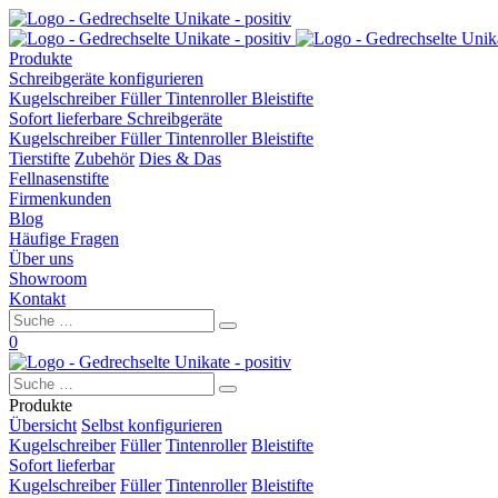
Produkte
Schreibgeräte konfigurieren
Kugelschreiber
Füller
Tintenroller
Bleistifte
Sofort lieferbare Schreibgeräte
Kugelschreiber
Füller
Tintenroller
Bleistifte
Tierstifte
Zubehör
Dies & Das
Fellnasenstifte
Firmenkunden
Blog
Häufige Fragen
Über uns
Showroom
Kontakt
0
Produkte
Übersicht
Selbst konfigurieren
Kugelschreiber
Füller
Tintenroller
Bleistifte
Sofort lieferbar
Kugelschreiber
Füller
Tintenroller
Bleistifte