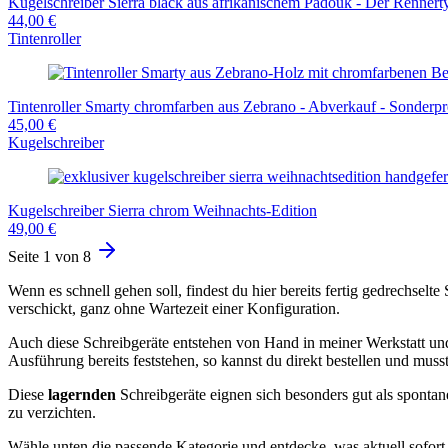
Kugelschreiber Sierra black aus afrikanischem Padouk - Der Rennert
44,00 €
Tintenroller
Tintenroller Smarty chromfarben aus Zebrano - Abverkauf - Sonderpr
45,00 €
Kugelschreiber
Kugelschreiber Sierra chrom Weihnachts-Edition
49,00 €
Seite
1
von 8
Wenn es schnell gehen soll, findest du hier bereits fertig gedrechselte
verschickt, ganz ohne Wartezeit einer Konfiguration.
Auch diese Schreibgeräte entstehen von Hand in meiner Werkstatt und
Ausführung bereits feststehen, so kannst du direkt bestellen und musst
Diese
lagernden
Schreibgeräte eignen sich besonders gut als spontan
zu verzichten.
Wähle unten die passende Kategorie und entdecke, was aktuell sofort 