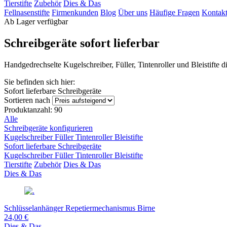
Tierstifte
Zubehör
Dies & Das
Fellnasenstifte
Firmenkunden
Blog
Über uns
Häufige Fragen
Kontak
Ab Lager verfügbar
Schreibgeräte sofort lieferbar
Handgedrechselte Kugelschreiber, Füller, Tintenroller und Bleistifte d
Sie befinden sich hier:
Sofort lieferbare Schreibgeräte
Sortieren nach
Produktanzahl: 90
Alle
Schreibgeräte konfigurieren
Kugelschreiber
Füller
Tintenroller
Bleistifte
Sofort lieferbare Schreibgeräte
Kugelschreiber
Füller
Tintenroller
Bleistifte
Tierstifte
Zubehör
Dies & Das
Dies & Das
Schlüsselanhänger Repetiermechanismus Birne
24,00 €
Dies & Das