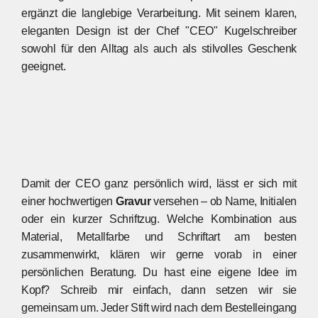
ergänzt die langlebige Verarbeitung. Mit seinem klaren,
Palisander (+8,00€)
eleganten Design ist der Chef "CEO" Kugelschreiber
sowohl für den Alltag als auch als stilvolles Geschenk
geeignet.
Perlholz (+5,00€)
Tamarinde (+9,00€)
Damit der CEO ganz persönlich wird, lässt er sich mit
Thuja Maser (+12,00€)
einer hochwertigen
Gravur
versehen – ob Name, Initialen
oder ein kurzer Schriftzug. Welche Kombination aus
Material, Metallfarbe und Schriftart am besten
zusammenwirkt, klären wir gerne vorab in einer
Wenge (+5,00€)
persönlichen Beratung. Du hast eine eigene Idee im
Kopf? Schreib mir einfach, dann setzen wir sie
gemeinsam um. Jeder Stift wird nach dem Bestelleingang
Zebrano (+5,00€)