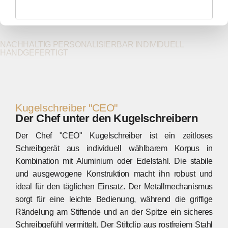
gestockte Buche (+8,00€)
Original Whiskeyfässer (+29,00€)
NACHHALTIG
PERSONALISIERBAR
INDIVIDUELL
Kirsche
Pferdehaare (+39,00€)
HANDGEFERTIGT
Mahagoni
Pferdehaare in Kombination mit Holz (+39,00€)
Kugelschreiber "CEO"
Der Chef unter den Kugelschreibern
Nussbaum
Holz vom Shawshank-Tree (+69,00€)
Der Chef "CEO" Kugelschreiber ist ein zeitloses
Schreibgerät aus individuell wählbarem Korpus in
Kombination mit Aluminium oder Edelstahl. Die stabile
Olive (+8,00€)
Original Tabascofass (+39,00)
und ausgewogene Konstruktion macht ihn robust und
ideal für den täglichen Einsatz. Der Metallmechanismus
sorgt für eine leichte Bedienung, während die griffige
Padouk (+5,00€)
Rändelung am Stiftende und an der Spitze ein sicheres
Schreibgefühl vermittelt. Der Stiftclip aus rostfreiem Stahl