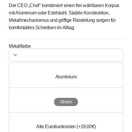
Der CEO „Chef" kombiniert einen frei wählbaren Korpus
mit Aluminium oder Edelstahl. Stabile Konstruktion,
Metallmechanismus und griffige Rändelung sorgen für
komfortables Schreiben im Alltag.
Metallfarbe
Holzart
Aluminium
Alternativmaterial
Edelstahl
Ahorn
Gravur
Amaranth (+5,00€)
Alte Eurobanknoten (+19,00€)